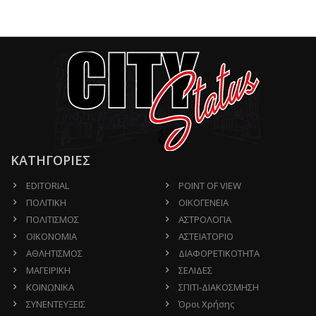
ΚΑΤΗΓΟΡΙΕΣ
EDITORIAL
POINT OF VIEW
ΠΟΛΙΤΙΚΗ
ΟΙΚΟΓΕΝΕΙΑ
ΠΟΛΙΤΙΣΜΟΣ
ΑΣΤΡΟΛΟΓΙΑ
ΟΙΚΟΝΟΜΙΑ
ΑΣΤΕΙΑΤΟΡΙΟ
ΑΘΛΗΤΙΣΜΟΣ
ΔΙΑΦΟΡΕΤΙΚΟΤΗΤΑ
ΜΑΓΕΙΡΙΚΗ
ΣΕΛΙΔΕΣ
ΚΟΙΝΩΝΙΚΑ
ΣΠΙΤΙ-ΔΙΑΚΟΣΜΗΣΗ
ΣΥΝΕΝΤΕΥΞΕΙΣ
Όροι Χρήσης