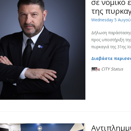
σε νομικό 
της πυρκαγ
Wednesday 5 Αυγού
Δήλωση παράστασης π
προς υποστήριξη της
πυρκαγιά της 31ης Ιο
Διαβάστε περισσ
CITY Status
Αντιπλημμ