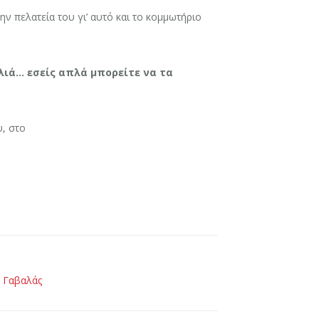
ν πελατεία του γι’ αυτό και το κομμωτήριο
λλιά… εσείς απλά μπορείτε να τα
υ, στο
ς Γαβαλάς