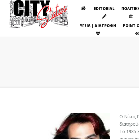
EDITORIAL
ΠΟΛΙΤΙΚ
ΥΓΕΙΑ | ΔΙΑΤΡΟΦΗ
POINT O
Ο Νίκος 
διατηρού
Το 1985 ξ
ομορφιάς