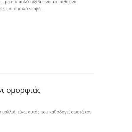
οι…μα πιο πολύ ταξίδι είναι το πάθος να
ζει από πολύ νεαρή ...
νι ομορφιάς
α μαλλιά, είναι αυτός που καθοδηγεί σωστά τον