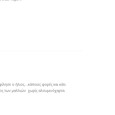
φίλησε ο ήλιος….κάποιες φορές και κάτι
ος των μαλλιών χωρίς αλουμινόχαρτα.