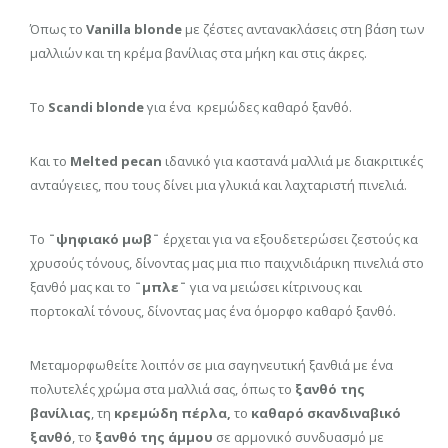
Όπως το
Vanilla blonde
με ζέστες αντανακλάσεις στη βάση των
μαλλιών και τη κρέμα βανίλιας στα μήκη και στις άκρες.
Το
Scandi blonde
για ένα κρεμώδες καθαρό ξανθό.
Και το
Melted pecan
ιδανικό για καστανά μαλλιά με διακριτικές
ανταύγειες, που τους δίνει μια γλυκιά και λαχταριστή πινελιά.
Το
¨ψηφιακό μωβ¨
έρχεται για να εξουδετερώσει ζεστούς κα
χρυσούς τόνους, δίνοντας μας μια πιο παιχνιδιάρικη πινελιά στο
ξανθό μας και το
¨μπλε¨
για να μειώσει κίτρινους και
πορτοκαλί τόνους, δίνοντας μας ένα όμορφο καθαρό ξανθό.
Μεταμορφωθείτε λοιπόν σε μια σαγηνευτική ξανθιά με ένα
πολυτελές χρώμα στα μαλλιά σας, όπως το
ξανθό της
βανίλιας
, τη
κρεμώδη πέρλα,
το
καθαρό σκανδιναβικό
ξανθό
, το
ξανθό της άμμου
σε αρμονικό συνδυασμό με