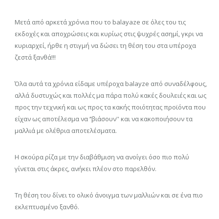
Μετά από αρκετά χρόνια που το balayaze σε όλες του τις
εκδοχές και αποχρώσεις και κυρίως στις ψυχρές ασημί, γκρι να
κυριαρχεί, ήρθε η στιγμή να δώσει τη θέση του στα υπέροχα
ζεστά ξανθά!!!
Όλα αυτά τα χρόνια είδαμε υπέροχα balayze από συναδέλφους,
αλλά δυστυχώς και πολλές μα πάρα πολύ κακές δουλειές και ως
προς την τεχνική και ως προς τα κακής ποιότητας προϊόντα που
είχαν ως αποτέλεσμα να ‘’βιάσουν'' και να κακοποιήσουν τα
μαλλιά με ολέθρια αποτελέσματα.
Η σκούρα ρίζα με την διαβάθμιση να ανοίγει όσο πιο πολύ
γίνεται στις άκρες, ανήκει πλέον στο παρελθόν.
Τη θέση του δίνει το ολικό άνοιγμα των μαλλιών και σε ένα πιο
εκλεπτυσμένο ξανθό.