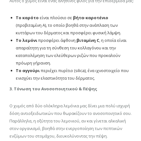
Αυτός ο χυμός είναι ένας αληθινός φίλος για την επιδερμίδα μας:
Το καρότο
είναι πλούσιο σε
βήτα-καροτένιο
(προβιταμίνη Α), το οποίο βοηθά στην ανάπλαση των
κυττάρων του δέρματος και προσφέρει φυσική λάμψη.
Το λεμόνι
προσφέρει άφθονη
βιταμίνη C
, η οποία είναι
απαραίτητη για τη σύνθεση του κολλαγόνου και την
καταπολέμηση των ελεύθερων ριζών που προκαλούν
πρόωρη γήρανση.
Το αγγούρι
περιέχει πυρίτιο (silica), ένα ιχνοστοιχείο που
ενισχύει την ελαστικότητα του δέρματος.
3. Τόνωση του Ανοσοποιητικού & Πέψης
Ο χυμός από δύο ολόκληρα λεμόνια μας δίνει μια πολύ ισχυρή
δόση αντιοξειδωτικών που θωρακίζουν το ανοσοποιητικό σου.
Παράλληλα, η οξύτητα του λεμονιού, αν και γίνεται αλκαλική
στον οργανισμό, βοηθά στην ενεργοποίηση των πεπτικών
ενζύμων του στομάχου, διευκολύνοντας την πέψη.