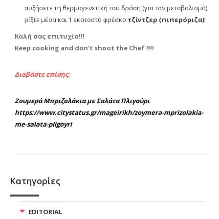
αυξήσετε τη θερμογενετική του δράση (για τον μεταβολισμό),
ρίξτε μέσα και 1 εκατοστό φρέσκο
τζίντζερ (πιπερόριζα)
!
Καλή σας επιτυχία!!!
Keep cooking and don’t shoot the Chef !!!!
Διαβάστε επίσης:
Ζουμερά Μπριζολάκια με Σαλάτα Πλιγούρι
https://www.citystatus.gr/mageirikh/zoymera-mprizolakia-
me-salata-pligoyri
Κατηγορίες
EDITORIAL