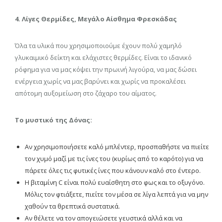
4. Λίγες Θερμίδες, Μεγάλο Αίσθημα Φρεσκάδας
Όλα τα υλικά που χρησιμοποιούμε έχουν πολύ χαμηλό
γλυκαιμικό δείκτη και ελάχιστες θερμίδες. Είναι το ιδανικό
ρόφημα για να μας κόψει την πρωινή λιγούρα, να μας δώσει
ενέργεια χωρίς να μας βαρύνει και χωρίς να προκαλέσει
απότομη αυξομείωση στο ζάχαρο του αίματος.
Το μυστικό της Δόνας:
Αν χρησιμοποιήσετε καλό μπλέντερ, προσπαθήστε να πιείτε
τον χυμό μαζί με τις ίνες του (κυρίως από το καρότο) για να
πάρετε όλες τις φυτικές ίνες που κάνουν καλό στο έντερο.
Η βιταμίνη C είναι πολύ ευαίσθητη στο φως και το οξυγόνο.
Μόλις τον φτιάξετε, πιείτε τον μέσα σε λίγα λεπτά για να μην
χαθούν τα θρεπτικά συστατικά.
Αν θέλετε να τον απογειώσετε γευστικά αλλά και να