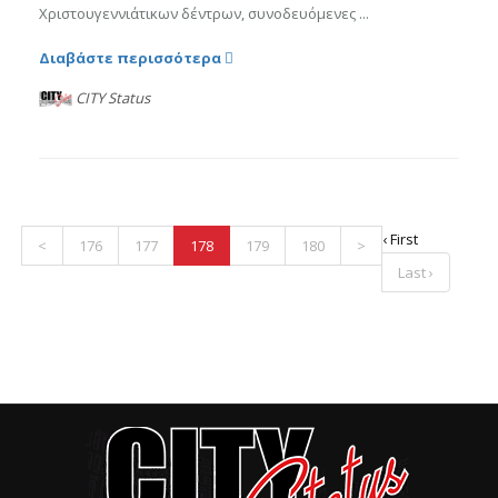
Χριστουγεννιάτικων δέντρων, συνοδευόμενες ...
Διαβάστε περισσότερα
CITY Status
‹ First
<
176
177
178
179
180
>
Last ›