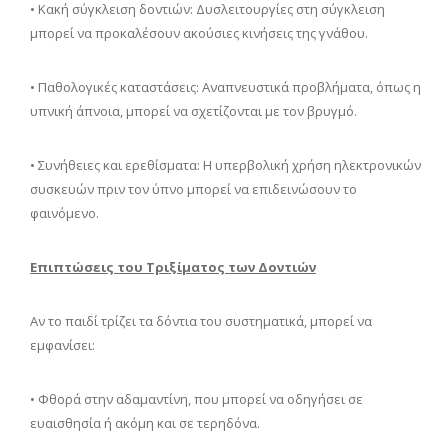
• Κακή σύγκλειση δοντιών: Δυσλειτουργίες στη σύγκλειση
μπορεί να προκαλέσουν ακούσιες κινήσεις της γνάθου.
• Παθολογικές καταστάσεις: Αναπνευστικά προβλήματα, όπως η
υπνική άπνοια, μπορεί να σχετίζονται με τον βρυγμό.
• Συνήθειες και ερεθίσματα: Η υπερβολική χρήση ηλεκτρονικών
συσκευών πριν τον ύπνο μπορεί να επιδεινώσουν το
φαινόμενο.
Επιπτώσεις του Τριξίματος των Δοντιών
Αν το παιδί τρίζει τα δόντια του συστηματικά, μπορεί να
εμφανίσει:
• Φθορά στην αδαμαντίνη, που μπορεί να οδηγήσει σε
ευαισθησία ή ακόμη και σε τερηδόνα.