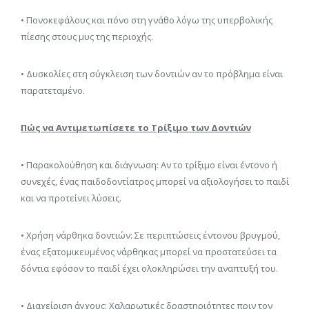
• Πονοκεφάλους και πόνο στη γνάθο λόγω της υπερβολικής
πίεσης στους μυς της περιοχής.
• Δυσκολίες στη σύγκλειση των δοντιών αν το πρόβλημα είναι
παρατεταμένο.
Πώς να Αντιμετωπίσετε το Τρίξιμο των Δοντιών
• Παρακολούθηση και διάγνωση: Αν το τρίξιμο είναι έντονο ή
συνεχές, ένας παιδοδοντίατρος μπορεί να αξιολογήσει το παιδί
και να προτείνει λύσεις.
• Χρήση νάρθηκα δοντιών: Σε περιπτώσεις έντονου βρυγμού,
ένας εξατομικευμένος νάρθηκας μπορεί να προστατεύσει τα
δόντια εφόσον το παιδί έχει ολοκληρώσει την αναπτυξή του.
• Διαχείριση άγχους: Χαλαρωτικές δραστηριότητες πριν τον