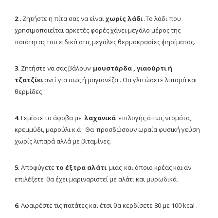
2 .
Ζητήστε η πίτα σας να είναι
χωρίς λάδ
ι .Το λάδι που
χρησιμοποιείται αρκετές φορές χάνει μεγάλο μέρος της
ποιότητας του ειδικά στις μεγάλες θερμοκρασίες ψησίματος.
3
. Ζητήστε να σας βάλουν
μουστάρδα , γιαούρτι ή
τζατζίκι
αντί για σως ή μαγιονέζα . Θα γλιτώσετε λιπαρά και
θερμίδες .
4.
Γεμίστε το άφοβα με
λαχανικά
επιλογής όπως ντομάτα,
κρεμμύδι, μαρούλι κ.ά . Θα προσδώσουν ωραία φυσική γεύση
χωρίς λιπαρά αλλά με βιταμίνες.
5
. Αποφύγετε
το έξτρα αλάτι
μιας και όποιο κρέας και αν
επιλέξετε θα έχει μαριναριστεί με αλάτι και μυρωδικά .
6
. Αφαιρέστε τις πατάτες και έτσι θα κερδίσετε 80 με 100 kcal .