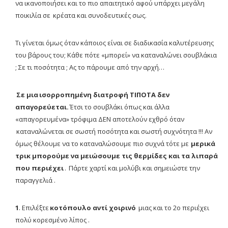
να ικανοποιήσει και το πιο απαιτητικό αφού υπάρχει μεγάλη
ποικιλία σε κρέατα και συνοδευτικές σως.
Τι γίνεται όμως όταν κάποιος είναι σε διαδικασία καλυτέρευσης
του βάρους του; Κάθε πότε «μπορεί» να καταναλώνει σουβλάκια
; Σε τι ποσότητα ; Ας το πάρουμε από την αρχή…
Σε μια ισορροπημένη διατροφή ΤΙΠΟΤΑ δεν
απαγορεύεται.
Έτσι το σουβλάκι όπως και άλλα
«απαγορευμένα» τρόφιμα ΔΕΝ αποτελούν εχθρό όταν
καταναλώνεται σε σωστή ποσότητα και σωστή συχνότητα !!! Αν
όμως θέλουμε να το καταναλώσουμε πιο συχνά τότε με
μερικά
τρικ μπορούμε να μειώσουμε τις θερμίδες και τα λιπαρά
που περιέχει
. Πάρτε χαρτί και μολύβι και σημειώστε την
παραγγελιά .
1
. Επιλέξτε
κοτόπουλο αντί χοιρινό
μιας και το 2ο περιέχει
πολύ κορεσμένο λίπος .