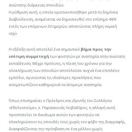
ανώτατης διάρκειας σπουδών.
Η ρύθμιση αυτή, η οποία οριστικοποιήθηκε μετά τη δημόσια
διαβούλευση, αναμένεται να δημοσιευθεί στο επίσημο ΦΕΚ
εντός των επόμενων 20 ημερών, αποκτώντας πλήρη νομική
ισχύ.
Η εξέλιξη αυτή αποτελεί ένα σημαντικό
βήμα προς την
ισότιμη συμμετοχή
των φοιτητών με αναπηρία στην ανώτατη
εκπαίδευση. Μέχρι πρότινος, η πίεση του χρόνου για την
ολοκλήρωση των σπουδών αποτελούσε συχνά ένα επιπλέον
εμπόδιο, αγνοώντας τις ιδιαίτερες προκλήσεις που
αντιμετωπίζουν καθημερινά τα άτομα με αναπηρία.
Όπως επισημαίνει ο Πρόεδρος και ιδρυτής του Συλλόγου
«Εθελοντούμε», κ. Παρασκευάς Λειβαδάρος, η αλλαγή αυτή
προστατεύει το δικαίωμα αυτών των φοιτητών να
ολοκληρώσουν τις σπουδές τους χωρίς τον φόβο της διαγραφής,
διασφαλίζοντας την πρόσβαση σε ένα μέλλον χωρίς