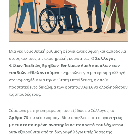
Μια νέα νομοθετική ρύθμιση φέρνει ανακούφιση και αισιοδοξία
στους κόλπους της ακαδημαϊκής κοινότητας. Ο
Σύλλογος
Φίλων Παιδιών, Εφήβων, Ενηλίκων ΑμεΑ και όλων των
παιδιών «Εθελοντούμε»
ενημερώνει για μια κρίσιμη αλλαγή
στο νομοσχέδιο για την Ανώτατη Εκπαίδευση, η οποία
προστατεύει το δικαίωμα των φοιτητών ΑμεΑ να ολοκληρώσουν
τις σπουδές τους.
Σύμφωνα με την ενημέρωση που εξέδωσε ο Σύλλογος, το
Άρθρο 76
του νέου νομοσχεδίου προβλέπει ότι οι
φοιτητές
με πιστοποιημένη αναπηρία σε ποσοστό τουλάχιστον
50%
εξαιρούνται από τη διαγραφή λόγω υπέρβασης της