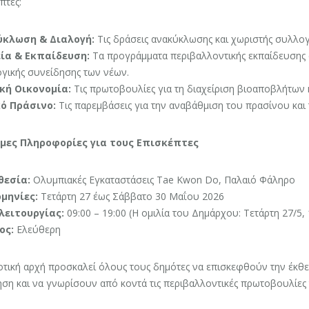
πτες:
κλωση & Διαλογή:
Τις δράσεις ανακύκλωσης και χωριστής συλλο
ία & Εκπαίδευση:
Τα προγράμματα περιβαλλοντικής εκπαίδευσης σ
γικής συνείδησης των νέων.
κή Οικονομία:
Τις πρωτοβουλίες για τη διαχείριση βιοαποβλήτων 
ό Πράσινο:
Τις παρεμβάσεις για την αναβάθμιση του πρασίνου και 
μες Πληροφορίες για τους Επισκέπτες
εσία:
Ολυμπιακές Εγκαταστάσεις Tae Kwon Do, Παλαιό Φάληρο
μηνίες:
Τετάρτη 27 έως Σάββατο 30 Μαΐου 2026
λειτουργίας:
09:00 – 19:00 (Η ομιλία του Δημάρχου: Τετάρτη 27/5, 
ος:
Ελεύθερη
οτική αρχή προσκαλεί όλους τους δημότες να επισκεφθούν την έκ
ση και να γνωρίσουν από κοντά τις περιβαλλοντικές πρωτοβουλίες 