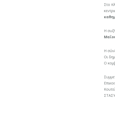
Στο π
κεντρι
καθημ
Η συζ
Μαΐου
Η σύν
Οι δημ
Ο κομβ
Συμμετ
Επικοι
Κουτελ
ΣΤΑΣΥ 