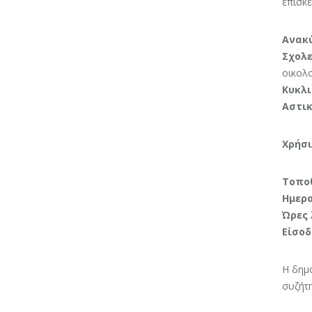
επισκέ
Ανακύ
Σχολε
οικολο
Κυκλι
Αστικ
Χρήσι
Τοποθ
Ημερο
Ώρες 
Είσοδ
Η δημ
συζήτη