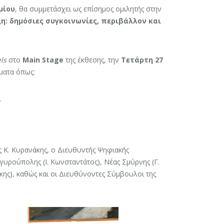
μίου
, θα συμμετάσχει ως επίσημος ομιλητής στην
η: δημόσιες συγκοινωνίες, περιβάλλον και
ls
στο
Main Stage
της έκθεσης, την
Τετάρτη 27
ματα όπως:
.
 Κ. Κυρανάκης, ο Διευθυντής Ψηφιακής
υρούπολης (Ι. Κωνσταντάτος), Νέας Σμύρνης (Γ.
ης), καθώς και οι Διευθύνοντες Σύμβουλοι της