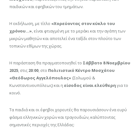
παιδικών και εφηβικών του τμημάτων.
Η εκδήλωση, με τίτλο
«Χορεύοντας στον κύκλο του
χρόνου…»
, είναι φτιαγμένη με το μεράκι και την αγάπη των
μικρών μαθητών και αποτελεί ένα ταξίδι στον πλούτο των
τοπικών εθίμων της χώρας.
Η παράσταση θα πραγματοποιηθεί το
Σάββατο 8 Νοεμβρίου
2025
, στις
20:00
, στο
Πολιτιστικό Κέντρο Μοσχάτου
«Θεόδωρος Αγγελόπουλος»
(Σολωμού &
Κωνσταντινουπόλεως) και η
είσοδος είναι ελεύθερη
για το
κοινό.
Τα παιδιά και οι έφηβοι χορευτές θα παρουσιάσουν ένα ευρύ
φάσμα ελληνικών χορών και τραγουδιών, καλύπτοντας
σημαντικές περιοχές της Ελλάδας: