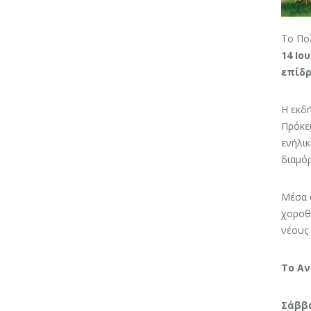
Το Πο
14 Ιο
επίδρ
Η εκδ
Πρόκει
ενήλικ
διαμόρ
Μέσα α
χοροθε
νέους 
Το Αν
Σάββα