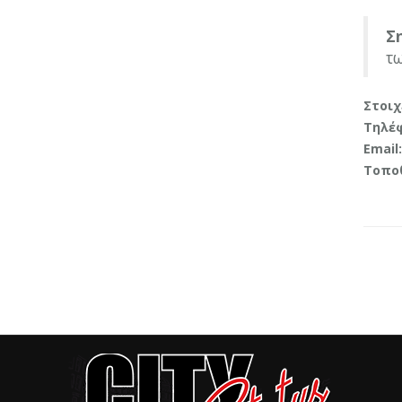
Σ
τω
Στοιχ
Τηλέ
Email:
Τοποθ