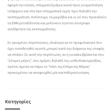
αφορά την κύηση, σπερματοζωάρια ικανά προς γονιμοποίηση
υπάρχουν και στα προ-σπερματικά υγρά, πριν δηλαδή την
εκσπερμάτιση. Αντίστοιχα, τα μικρόβια και οι ιοί που προκαλούν
τα ΣΜΝ μεταδίδονται και μολύνουν την/τον σύντροφο
ανεξάρτητα της εκσπερμάτισης.
Σε ορισμένες περιπτώσεις, ιδιαίτερα αν το προφυλακτικό δεν
έχει τοποθετηθεί σωστά, μπορεί κατά την διάρκεια της επαφής
να σπάσει. Σε αυτή την περίπτωση, αν η γυναίκα βρίσκεται στις
“γόνιμες μέρες”, στις ημέρες δηλαδή της ωοθυλλακιορρηξίας,
πρέπει άμεσα να πάρει το “Χάπι της Επόμενης Μέρας”
προκειμένου να αποφευχθεί μία ανεπιθύμητη κύηση.
Κατηγορίες