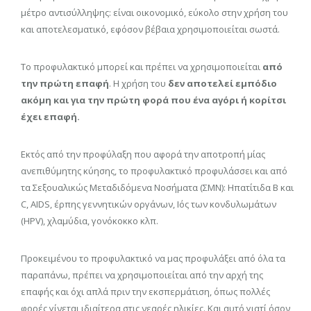
μέτρο αντισύλληψης: είναι οικονομικό, εύκολο στην χρήση του
και αποτελεσματικό, εφόσον βέβαια χρησιμοποιείται σωστά.
Το προφυλακτικό μπορεί και πρέπει να χρησιμοποιείται
από
την πρώτη επαφή
. Η χρήση του
δεν αποτελεί εμπόδιο
ακόμη και για την πρώτη φορά που ένα αγόρι ή κορίτσι
έχει επαφή.
Εκτός από την προφύλαξη που αφορά την αποτροπή μίας
ανεπιθύμητης κύησης, το προφυλακτικό προφυλάσσει και από
τα Σεξουαλικώς Μεταδιδόμενα Νοσήματα (ΣΜΝ): Ηπατίτιδα Β και
C, AIDS, έρπης γεννητικών οργάνων, Ιός των κονδυλωμάτων
(HPV), χλαμύδια, γονόκοκκο κλπ.
Προκειμένου το προφυλακτικό να μας προφυλάξει από όλα τα
παραπάνω, πρέπει να χρησιμοποιείται από την αρχή της
επαφής και όχι απλά πριν την εκσπερμάτιση, όπως πολλές
φορές γίνεται ιδιαίτερα στις νεαρές ηλικίες. Και αυτό γιατί όσον