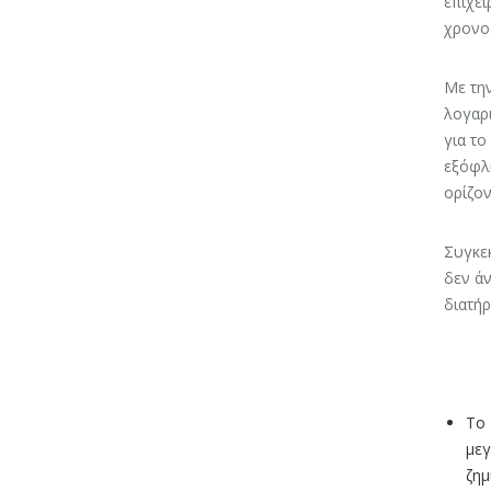
επιχει
χρονο
Με τη
λογαρ
για το
εξόφλη
ορίζον
Συγκεκ
δεν άν
διατή
Το 
μεγ
ζημ