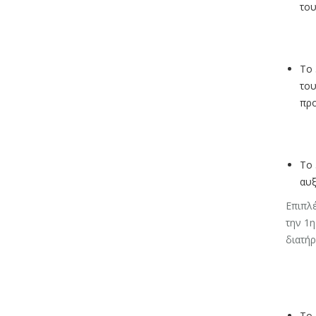
του
Το 
του
προ
Το 
αυξ
Επιπλέ
την 1η
διατή
Το 