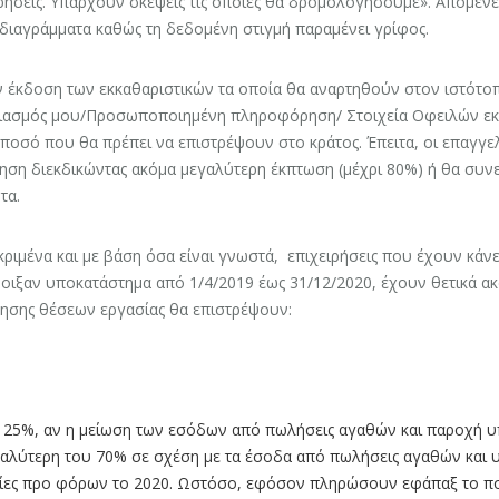
ρήσεις. Υπάρχουν σκέψεις τις οποίες θα δρομολογήσουμε». Απομέν
διαγράμματα καθώς τη δεδομένη στιγμή παραμένει γρίφος.
ν έκδοση των εκκαθαριστικών τα οποία θα αναρτηθούν στον ιστότο
ιασμός μου/Προσωποποιημένη πληροφόρηση/ Στοιχεία Οφειλών εκτ
 ποσό που θα πρέπει να επιστρέψουν στο κράτος. Έπειτα, οι επαγ
ση διεκδικώντας ακόμα μεγαλύτερη έκπτωση (μέχρι 80%) ή θα συνε
τα.
ριμένα και με βάση όσα είναι γνωστά, επιχειρήσεις που έχουν κάν
οιξαν υποκατάστημα από 1/4/2019 έως 31/12/2020, έχουν θετικά ακ
ρησης θέσεων εργασίας θα επιστρέψουν:
25%, αν η μείωση των εσόδων από πωλήσεις αγαθών και παροχή υπη
αλύτερη του 70% σε σχέση με τα έσοδα από πωλήσεις αγαθών και υ
ίες προ φόρων το 2020. Ωστόσο, εφόσον πληρώσουν εφάπαξ το ποσ