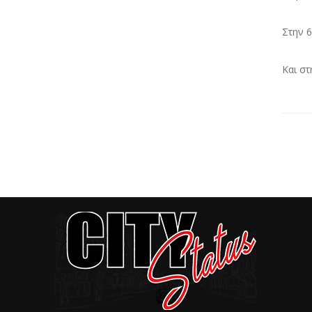
Στην 6
Και στ