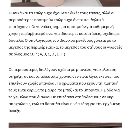
Φυσικά και τα εσώρουχα έχουν τις δικές τους τάσεις, αλλά οι
περισσότερες προτιμούν εσώρουχα άνετα και θηλυκά
ταυτόχρονα. Οι γυναίκες σήμερα προτιμούν για καθημερινή
χρήση τα βαμβακερά ενώ για ιδιαίτερες καταστάσεις, σχέδια με
δαντέλα. Ο υπολογισμός του ιδανικού μεγέθους γίνεται με το
μέγεθος της περιφέρειας και το μέγεθος του στήθους οι γνωστές
σε όλες μας CUP ( A, B, C, D , E , F ) .
Οι περισσότερες διαλέγουν σχέδια με μπανέλα, για καλύτερη
στήριξη, αν και τα τελευταία χρόνια δεν είναι λίγες εκείνες που
επιλέγουν χωρίς μπανέλα . Τα χρώματα που έχουν τη τιμητική
τους είναι κυρίως το μαύρο, το μπεζ και το μπορντό. Η μόδα για
το χειμώνα που διανύουμε επιτάσσει στηθόδεσμους σε γκρι
αποχρώσεις, ενώ τα florar θα είναι η νέα τάση για την ερχόμενη
άνοιξη.