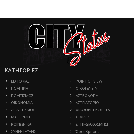
ΚΑΤΗΓΟΡΙΕΣ
EDITORIAL
POINT OF VIEW
ΠΟΛΙΤΙΚΗ
ΟΙΚΟΓΕΝΕΙΑ
ΠΟΛΙΤΙΣΜΟΣ
ΑΣΤΡΟΛΟΓΙΑ
ΟΙΚΟΝΟΜΙΑ
ΑΣΤΕΙΑΤΟΡΙΟ
ΑΘΛΗΤΙΣΜΟΣ
ΔΙΑΦΟΡΕΤΙΚΟΤΗΤΑ
ΜΑΓΕΙΡΙΚΗ
ΣΕΛΙΔΕΣ
ΚΟΙΝΩΝΙΚΑ
ΣΠΙΤΙ-ΔΙΑΚΟΣΜΗΣΗ
ΣΥΝΕΝΤΕΥΞΕΙΣ
Όροι Χρήσης