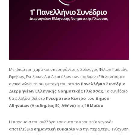
Με ιδιαίτερη χαρά και υπερηφάνεια, ο Σύλλογος Φίλων Παιδιών,
Εφήβων, Ενηλίκων ΑμεΑ και όλων των παιδιών «Εθελοντούμε»
ανακοινώνει τη συμμετοχή του στο
1ο Πανελλήνιο Συνέδριο
Διερμηνέων Ελληνικής Νοηματικής Γλώσσας
. Το συνέδριο
θα φιλοξενηθεί στο
Πνευματικό Κέντρο του Δήμου
Αθηναίων (Ακαδημίας 50, Αθήνα)
στις
10 Μαΐου
.
Η παρουσία του συλλόγου σε αυτό το κορυφαίο γεγονός
αποτελεί μια
σημαντική ευκαιρία
για την περαιτέρω ενίσχυση