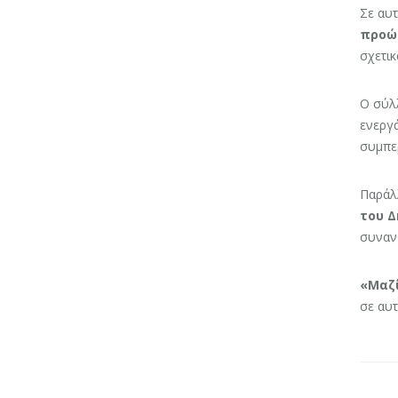
Σε αυτ
προώ
σχετικ
Ο σύλ
ενεργά
συμπερ
Παράλλ
του Δ
συναν
«Μαζί
σε αυτ