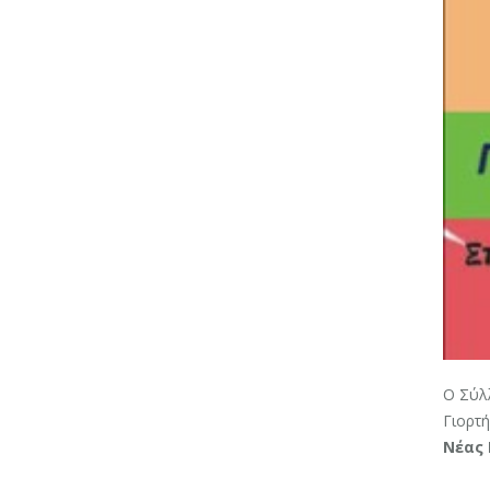
Ο Σύλ
Γιορτή
Νέας 