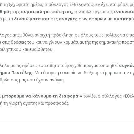
ή τη ξεχωριστή ημέρα, ο σύλλογος «Εθελοντούμε» έχει ετοιμάσει μ
θηση της συμπεριληπτικότητας
, την καλλιέργεια της
ενσυναί
ά με τα
δικαιώματα και τις ανάγκες των ατόμων με αναπηρί
λογος απευθύνει ανοιχτή πρόσκληση σε όλους τους πολίτες να επι
 στις δράσεις του και να γίνουν κομμάτι αυτής της σημαντικής προσ
ιληπτικού και ευαίσθητου.
ηλα με τις δράσεις ευαισθητοποίησης, θα πραγματοποιηθεί
συγκέ
ήμου Πεντέλης
. Μια όμορφη ευκαιρία να δείξουμε έμπρακτα την α
θρώπους μας που έχουν ανάγκη.
 μπορούμε να κάνουμε τη διαφορά!»
τονίζει ο σύλλογος «Εθε
ή τη γιορτή αγάπης και προσφοράς.