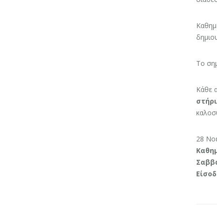
Καθημ
δημιου
Το ση
Κάθε α
στήρι
καλοσύ
28 Νο
Καθημ
Σαββ
Είσοδ