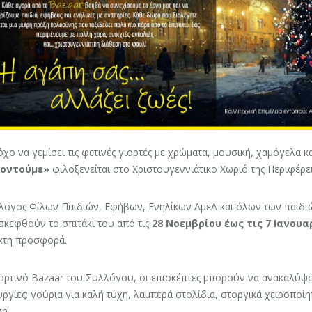
χο να γεμίσει τις φετινές γιορτές με χρώματα, μουσική, χαμόγελα κα
λοντούμε»
φιλοξενείται στο Χριστουγεννιάτικο Χωριό της Περιφέρει
λογος Φίλων Παιδιών, Εφήβων, Ενηλίκων ΑμεΑ και όλων των παιδιώ
σκεφθούν το σπιτάκι του από τις
28 Νοεμβρίου έως τις 7 Ιανουα
κτη προσφορά.
ορτινό Bazaar του Συλλόγου, οι επισκέπτες μπορούν να ανακαλύψο
ργίες: γούρια για καλή τύχη, λαμπερά στολίδια, στοργικά χειροπο
η.