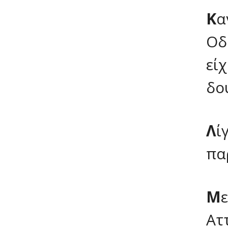
Κ
α
Οδ
εί
δο
Λ
ί
πα
Μ
Ατ