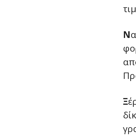
τι
Ν
α
φο
απ
Πρ
Ξ
έ
δί
γρ