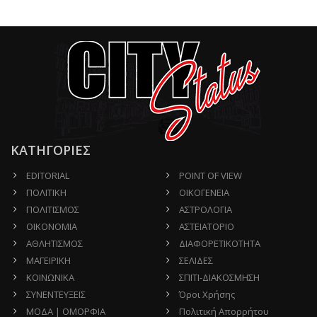
ΚΑΤΗΓΟΡΙΕΣ
EDITORIAL
POINT OF VIEW
ΠΟΛΙΤΙΚΗ
ΟΙΚΟΓΕΝΕΙΑ
ΠΟΛΙΤΙΣΜΟΣ
ΑΣΤΡΟΛΟΓΙΑ
ΟΙΚΟΝΟΜΙΑ
ΑΣΤΕΙΑΤΟΡΙΟ
ΑΘΛΗΤΙΣΜΟΣ
ΔΙΑΦΟΡΕΤΙΚΟΤΗΤΑ
ΜΑΓΕΙΡΙΚΗ
ΣΕΛΙΔΕΣ
ΚΟΙΝΩΝΙΚΑ
ΣΠΙΤΙ-ΔΙΑΚΟΣΜΗΣΗ
ΣΥΝΕΝΤΕΥΞΕΙΣ
Όροι Χρήσης
ΜΟΔΑ | ΟΜΟΡΦΙΑ
Πολιτική Απορρήτου